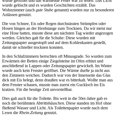
wurde geöffnet und das wärmende Feuer war zu sehen. Das Licht
wurde gelöscht und es wurden Geschichten erzählt. Das
Wohnzimmer (auch
gute Stube
genannt) wurden nur zu besonderen
Anlässen genutzt.
Die von Schnee, Eis oder Regen durchnässten Strümpfen oder
Hosen hingen an der Herdstange zum Trocknen. Da wir meist nur
eine Hose hatten, musste diese am nächsten Tag wieder angezogen
werden. Gleiches galt für die Schuhe: Diese wurden mit
Zeitungspapier ausgestopft und auf dem Kohlenkasten gestellt,
damit sie schneller trocknen konnten.
In den Schlafzimmern herrschten oft Minusgrade. So wurden zum
Erwärmen der Betten einige Ziegelsteine im Ofen erhitzt und
anschließend in Lappen oder Zeitungspapier gewickelt. Im Winter
wurde auch kein Fenster geöffnet. Die Wärme durfte ja nicht aus
den Zimmern weichen. Dadurch war von der Innenseite das Glas
dick mit Eis belegt, denn draußen war es bitterkalt. Wollte man aus
dem Fenster schauen, musste man zuerst ein Guckloch ins Eis
kratzen. Für die heutige Zeit unvorstellbar.
Dies galt auch für die Toilette. Bis weit in die 50er-Jahre gab es
noch die berühmten
Abtrittshäuschen
. Diese standen im Hof ohne
fließend Wasser und Licht. Als Toilettenpapier wurde nach dem
Lesen die
Rhein-Zeitung
genutzt.