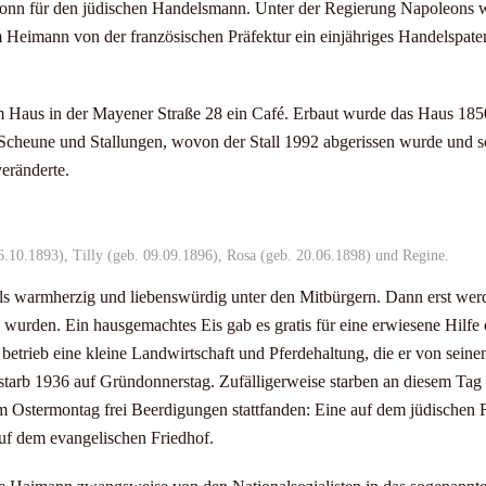
Bonn für den jüdischen Handelsmann. Unter der Regierung Napoleons w
Heimann von der französischen Präfektur ein einjähriges Handelspate
em Haus in der Mayener Straße 28 ein Café. Erbaut wurde das Haus 18
Scheune und Stallungen, wovon der Stall 1992 abgerissen wurde und s
eränderte.
06.10.1893), Tilly (geb. 09.09.1896), Rosa (geb. 20.06.1898) und Regine.
als warmherzig und liebenswürdig unter den Mitbürgern. Dann erst we
wurden. Ein hausgemachtes Eis gab es gratis für eine erwiesene Hilfe o
 betrieb eine kleine Landwirtschaft und Pferdehaltung, die er von seinem
tarb 1936 auf Gründonnerstag. Zufälligerweise starben an diesem Tag
 Ostermontag frei Beerdigungen stattfanden: Eine auf dem jüdischen F
auf dem evangelischen Friedhof.