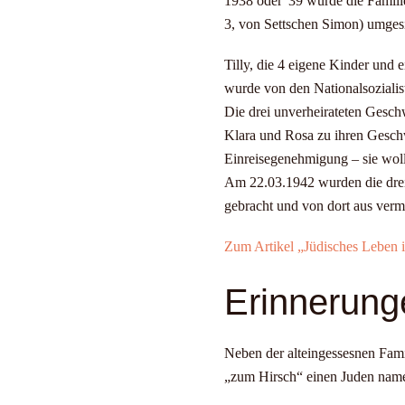
1938 oder '39 wurde die Famili
3, von Settschen Simon) umgesi
Tilly, die 4 eigene Kinder und
wurde von den Nationalsozialiste
Die drei unverheirateten Geschw
Klara und Rosa zu ihren Geschw
Einreisegenehmigung – sie wollt
Am 22.03.1942 wurden die dre
gebracht und von dort aus vermu
Zum Artikel „Jüdisches Leben 
Erinnerung
Neben der alteingessesnen Fam
„zum Hirsch“ einen Juden name