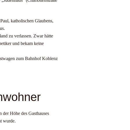
 „Judenhaus“ (Charlottenstraße
 Paul, katholischen Glaubens,
us.
land zu verlassen. Zwar hätte
betiker und bekam keine
Lastwagen zum Bahnhof Koblenz
inwohner
in der Höhe des Gasthauses
nt wurde.