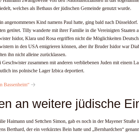
e Haimann zwangsweise von den Nationalsozialisten in das sogenannte
edelt, welches als Bethaus der jüdischen Gemeinde genutzt wurde.
 ein angenommenes Kind namens Paul hatte, ging bald nach Düsseldorf.
n getötet. Tilly wanderte mit ihrer Familie in die Vereinigten Staaten a
ister Isidor, Klara und Rosa ergriffen nicht die Möglichkeiten Deutsch
istern in den USA emigrieren können, aber ihr Bruder Isidor war Dia
en ihn nicht alleine zurücklassen.
i Geschwister zusammen mit anderen verbliebenen Juden mit einem 
tlich ins polnische Lager Izbica deportiert.
in Bassenheim“
en an weitere jüdische E
ilie Haimann und Settchen Simon, gab es noch in der Mayener Straße 
ns Berthard, der ein verkürztes Bein hatte und „Bernhardchen“ genan